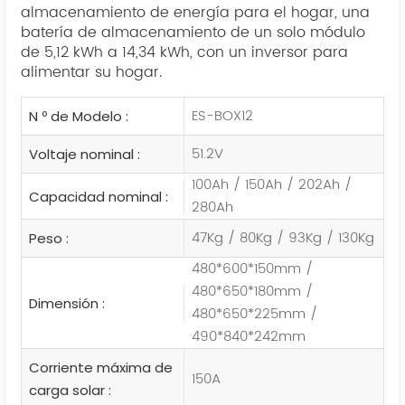
almacenamiento de energía para el hogar, una
batería de almacenamiento de un solo módulo
de 5,12 kWh a 14,34 kWh, con un inversor para
alimentar su hogar.
ES-BOX12
N º de Modelo :
51.2V
Voltaje nominal :
100Ah / 150Ah / 202Ah /
Capacidad nominal :
280Ah
47Kg / 80Kg / 93Kg / 130Kg
Peso :
480*600*150mm /
480*650*180mm /
Dimensión :
480*650*225mm /
490*840*242mm
Corriente máxima de
150A
carga solar :