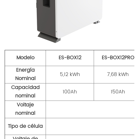
Modelo
ES-BOX12
ES-BOX12PRO
Energía
5,12 kWh
7,68 kWh
Nominal
Capacidad
100Ah
150Ah
nominal
Voltaje
5
nominal
Tipo de célula