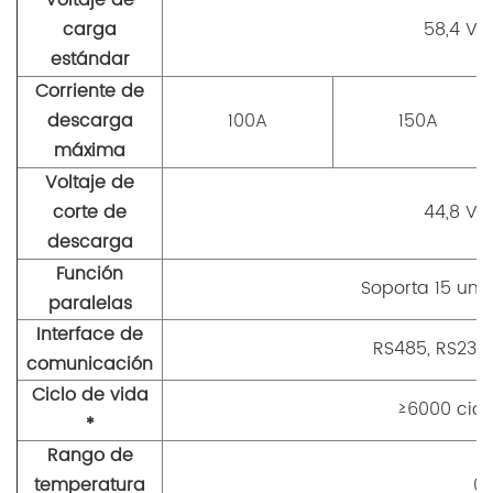
Voltaje de
carga
58,4 V 
estándar
Corriente de
descarga
100A
150A
máxima
Voltaje de
corte de
44,8 V 
descarga
Función
Soporta 15 uni
paralelas
Interface de
RS485, RS232
comunicación
Ciclo de vida
≥6000 cic
*
Rango de
temperatura
0