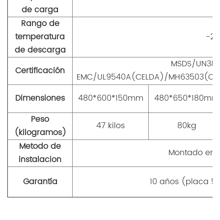
de carga
Rango de
temperatura
-20
de descarga
MSDS/UN38.
Certificación
EMC/UL9540A(CELDA)/MH63503(CEL
Dimensiones
480*600*150mm
480*650*180mm
Peso
47 kilos
80kg
(kilogramos)
Metodo de
Montado en 
instalacion
Garantía
10 años (placa 5 