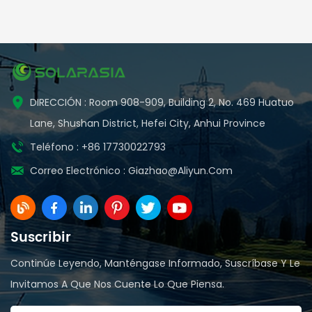
both DIY enthusiasts and large scale energy set ups.
With a flexible minimum order quantity, these systems
offer high conversion efficiency, making them an
excellent long term investment for solar powered
home solutions.
DIRECCIÓN : Room 908-909, Building 2, No. 469 Huatuo
Lane, Shushan District, Hefei City, Anhui Province
Teléfono : +86 17730022793
Correo Electrónico :
Giazhao@aliyun.com
Suscribir
Continúe Leyendo, Manténgase Informado, Suscríbase Y Le
Invitamos A Que Nos Cuente Lo Que Piensa.