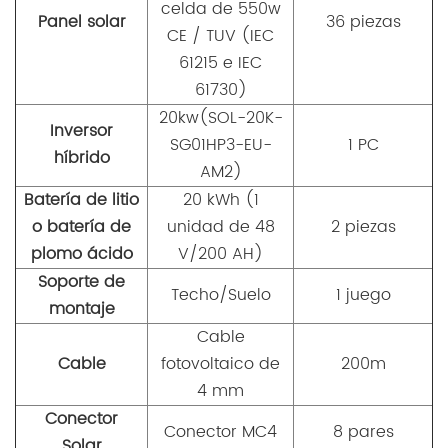
celda de 550w
Panel solar
36 piezas
CE / TUV (IEC
61215 e IEC
61730)
20kw(SOL-20K-
Inversor
SG01HP3-EU-
1 PC
híbrido
AM2)
Batería de litio
20 kWh (1
o batería de
unidad de 48
2 piezas
plomo ácido
V/200 AH)
Soporte de
Techo/Suelo
1 juego
montaje
Cable
Cable
fotovoltaico de
200m
4 mm
Conector
Conector MC4
8 pares
Solar