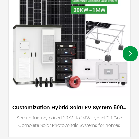
Customization Hybrid Solar PV System 500KW 600KW 800KW 1000KW On Off Grid System
Secure factory priced 30kW to 1MW Hybrid Off Grid
Complete Solar Photovoltaic Systems for homes.
Boasting high efficiency performance, they’re ideal for