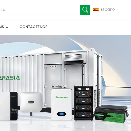
Español
MS
CONTÁCTENOS
English
français
Deutsch
español
العربية