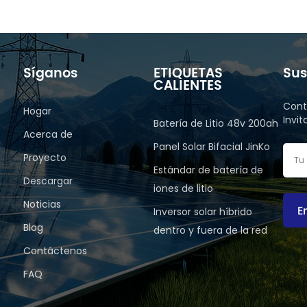
Síganos
ETIQUETAS
Sus
CALIENTES
Cont
Hogar
Invi
Batería de Litio 48v 200ah
Acerca de
Panel Solar Bifacial JinKo
Proyecto
Estándar de batería de
Descargar
iones de litio
Noticias
E
Inversor solar híbrido
Blog
dentro y fuera de la red
Contáctenos
FAQ