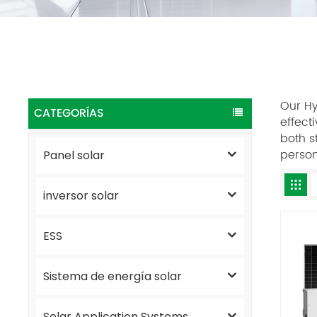
Our Hy
CATEGORÍAS
effect
both s
person
Panel solar
inversor solar
ESS
Sistema de energía solar
Solar Application Systems