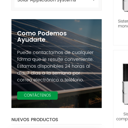
Siste
mono
Como Podemos
Ayudarte
Puede contactarnos de cualquier
forma que le resulte conveniente.
Estamos disponibles 24 horas al
día, 7 días a la semana por
correo electrónico o teléfono.
CONTÁCTENOS
Si
compl
NUEVOS PRODUCTOS