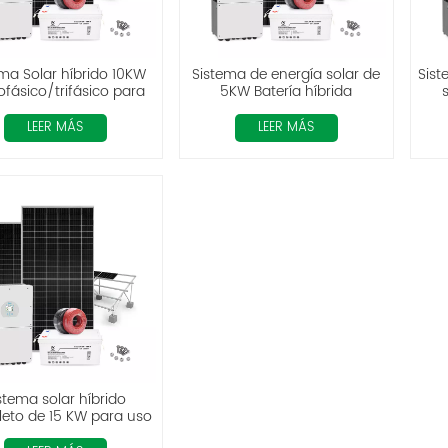
ma Solar híbrido 10KW
Sistema de energía solar de
Sist
fásico/trifásico para
5KW Batería híbrida
uso doméstico
completa Lifepo4
LEER MÁS
LEER MÁS
stema solar híbrido
eto de 15 KW para uso
doméstico