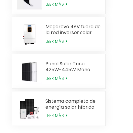
520W Alta eficiencia
LEER MÁS
Megarevo 48V fuera de
la red inversor solar
híbrido de fase dividida
LEER MÁS
versión estadounidense
Panel Solar Trina
425W-445W Mono
Perc Tipo N
LEER MÁS
Sistema completo de
energía solar híbrida
de 20 KW
LEER MÁS