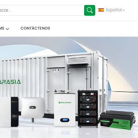
Español
MS
CONTÁCTENOS
English
français
Deutsch
español
العربية