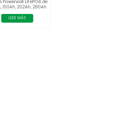
a Powerwall LiFePO4 de
, 150Ah, 202Ah, 280Ah
ES-BOX12
LEER MÁS