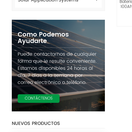
Baterí
100Ah
Como Podemos
Ayudarte
Puede contactarnos de cualquier
forma que le resulte conveniente.
Estamos disponibles 24 horas al
día, 7 días a la semana por
correo electrónico o teléfono.
CONTÁCTENOS
NUEVOS PRODUCTOS