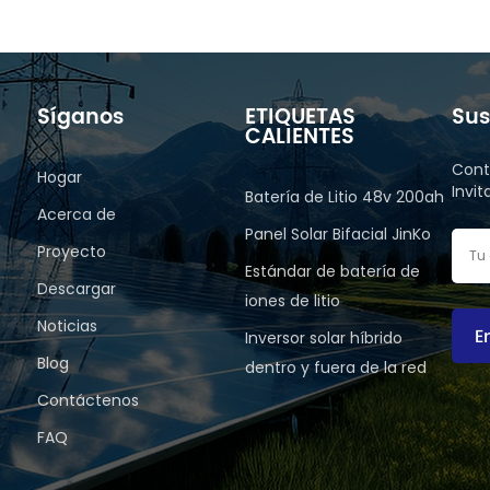
Síganos
ETIQUETAS
Sus
CALIENTES
Cont
Hogar
Invi
Batería de Litio 48v 200ah
Acerca de
Panel Solar Bifacial JinKo
Proyecto
Estándar de batería de
Descargar
iones de litio
Noticias
E
Inversor solar híbrido
Blog
dentro y fuera de la red
Contáctenos
FAQ