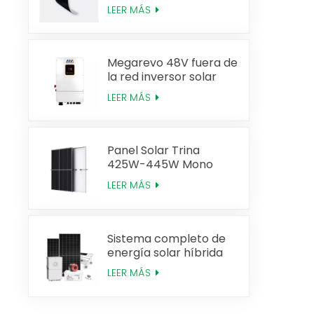
520W Alta eficiencia
LEER MÁS
Megarevo 48V fuera de
la red inversor solar
híbrido de fase dividida
LEER MÁS
versión estadounidense
Panel Solar Trina
425W-445W Mono
Perc Tipo N
LEER MÁS
Sistema completo de
energía solar híbrida
de 20 KW
LEER MÁS