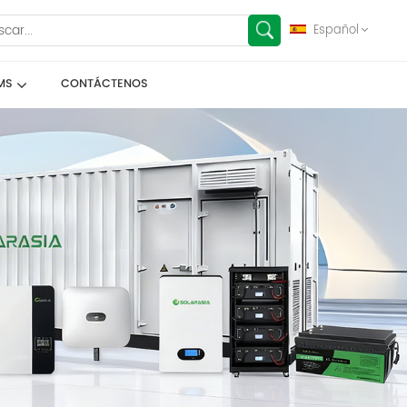
Español
MS
CONTÁCTENOS
English
français
Deutsch
español
العربية