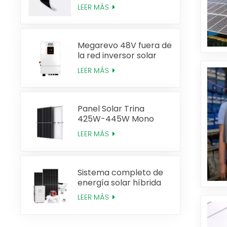
520W Alta eficiencia
LEER MÁS
Megarevo 48V fuera de
la red inversor solar
híbrido de fase dividida
LEER MÁS
versión estadounidense
Panel Solar Trina
425W-445W Mono
Perc Tipo N
LEER MÁS
Sistema completo de
energía solar híbrida
de 20 KW
LEER MÁS